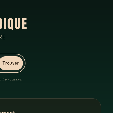
BIQUE
RE
Trouver
nti en octobre.