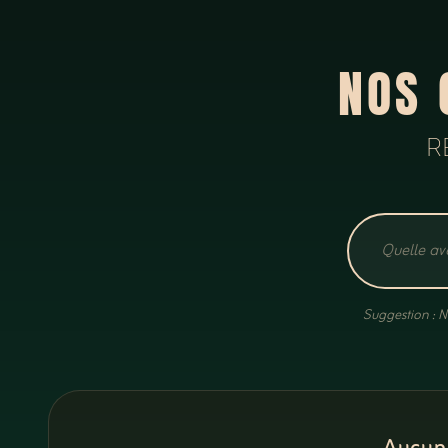
NOS 
R
Suggestion : N