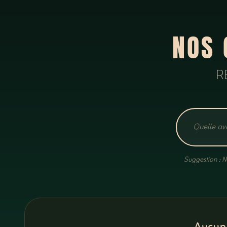
NOS 
R
Suggestion : N